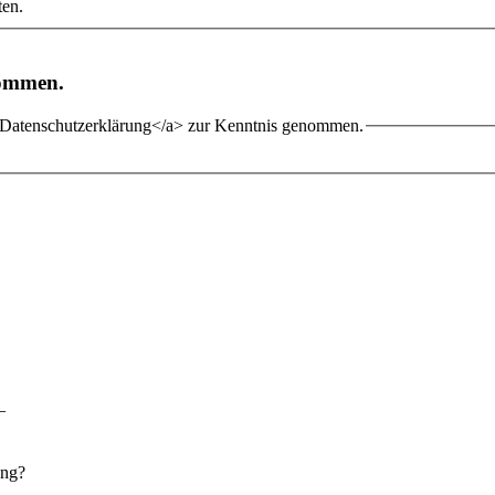
ten.
nommen.
">Datenschutzerklärung</a> zur Kenntnis genommen.
—
ung?