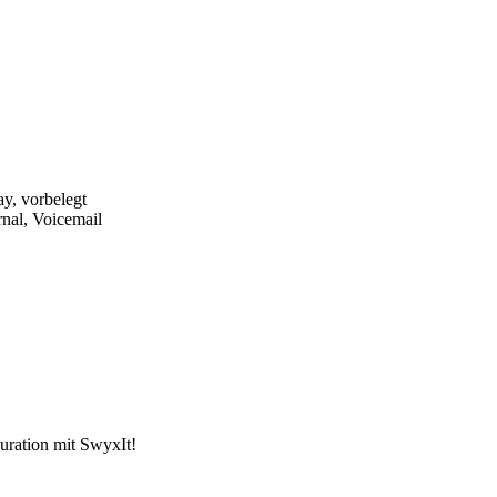
y, vorbelegt
rnal, Voicemail
uration mit SwyxIt!