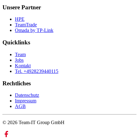
Unsere Partner
HPE
TeamTrade
Omada by TP-Link
Quicklinks
Team
Jobs
Kontakt
Tel. +4928239440115
Rechtliches
Datenschutz
Impressum
AGB
© 2026 Team-IT Group GmbH